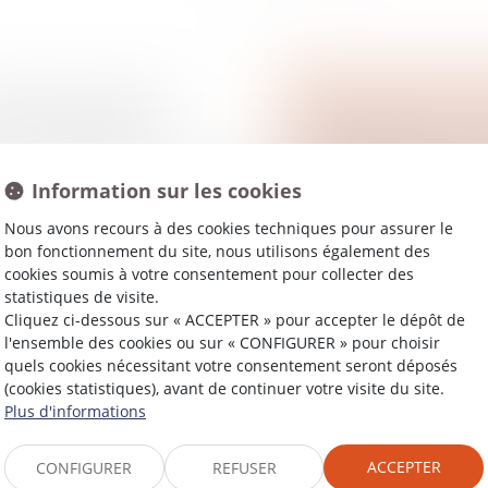
 MAÎTRE D’ŒUVRE
RÉSILIATION D’U
SONT TENUS À
MANQUEMENTS GR
OBLIGATIONS CO
Information sur les cookies
Droit immobilier
/
Dro
 de permis de
Un maître de l’ouvra
Nous avons recours à des cookies techniques pour assurer le
bon fonctionnement du site, nous utilisons également des
nception du projet
d’un lot de plomberi
cookies soumis à votre consentement pour collecter des
l’ouvrage, mê...
nouveau magasin. Aprè
statistiques de visite.
Cliquez ci-dessous sur « ACCEPTER » pour accepter le dépôt de
Lire la suite
l'ensemble des cookies ou sur « CONFIGURER » pour choisir
quels cookies nécessitant votre consentement seront déposés
(cookies statistiques), avant de continuer votre visite du site.
Plus d'informations
ACCEPTER
CONFIGURER
REFUSER