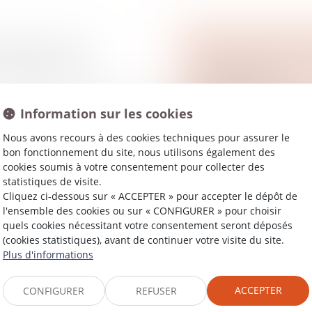
PASSEMENT DU
L’ARCHITECTE SO
XCLURE TOUTE
RESPONSABLES 
RÉPARATION
Droit immobilier
/
Dro
Information sur les cookies
ntie aux opérations
L’architecte sous-tra
Nous avons recours à des cookies techniques pour assurer le
t, l'assuré ne peut
construire qui comm
bon fonctionnement du site, nous utilisons également des
int...
engage sa responsabil
cookies soumis à votre consentement pour collecter des
statistiques de visite.
Lire la suite
Cliquez ci-dessous sur « ACCEPTER » pour accepter le dépôt de
l'ensemble des cookies ou sur « CONFIGURER » pour choisir
quels cookies nécessitant votre consentement seront déposés
(cookies statistiques), avant de continuer votre visite du site.
Plus d'informations
ACCEPTER
CONFIGURER
REFUSER
 ET
ASSURANCE DOMM