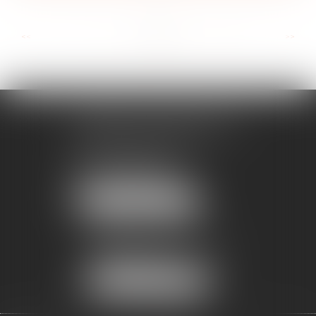
...
...
<<
<
4
5
6
7
8
9
10
>
>>
CABINET MONTPELLIER
619, rue Favre de Saint Castor
34000 MONTPELLIER
Tél :
04 67 60 18 40
Fax : 04 67 60 18 41
NOUS LOCALISER
CABINET BÉZIERS
Immeuble Le Decem
3 Boulevard Maréchal Leclerc
34500 BÉZIERS
NOUS LOCALISER