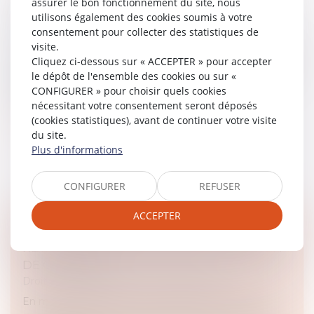
assurer le bon fonctionnement du site, nous
L’APPROPRIATION DES FONDS SUFFIT !
utilisons également des cookies soumis à votre
consentement pour collecter des statistiques de
Droit des obligations et des suretés
visite.
La Cour de cassation a récemment eu l’opportunité de
Cliquez ci-dessous sur « ACCEPTER » pour accepter
se prononcer sur la responsabilité du mandataire, plus
le dépôt de l'ensemble des cookies ou sur «
précisément sur les réparations dues au mandant en
CONFIGURER » pour choisir quels cookies
cas de substitutio...
nécessitant votre consentement seront déposés
(cookies statistiques), avant de continuer votre visite
Lire la suite
du site.
Plus d'informations
CONFIGURER
REFUSER
ACCEPTER
ASSURANCE CONSTRUCTION : PAS DE
RETOUR EN ARRIÈRE APRÈS ACCEPTATION
DE GARANTIE
Droit immobilier
/
Droit de la construction
En matière d’assurance, il est fréquent, lors de la