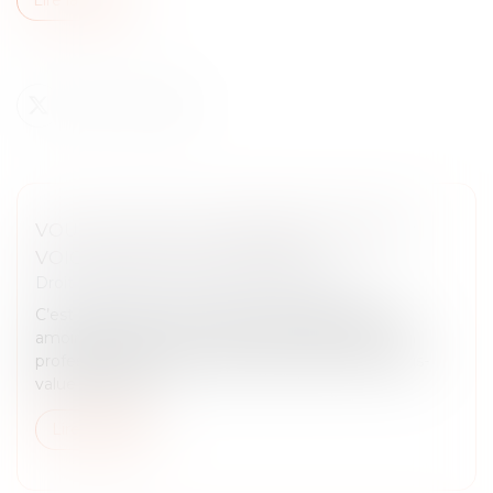
VOUS LOUEZ UN LOGEMENT EN LMNP ?
VOICI CE QU'IL FAUT RETENIR
Droit immobilier
/
Droit de la construction
C’est encore une niche fiscale qui disparaît et qui
amoindrit l’attractivité de la location meublée non
professionnelle. Et qui alourdit la taxation de la plus-
value à la revent...
Lire la suite