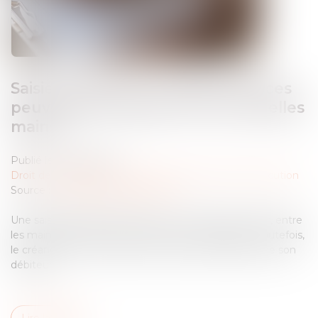
Saisie-attribution : quelles créances
peuvent être saisies, et entre quelles
mains ?
Publié le :
08/04/2025
Droit des obligations et des suretés
/
Mesures d'exécution
Source :
www.lemag-juridique.com
Une saisie-attribution permet à un créancier de saisir, entre
les mains d’un tiers, les créances de son débiteur. Toutefois,
le créancier ne peut saisir les créances du débiteur de son
débiteur...
Lire la suite