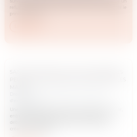
survenance d’un dommage que l’assurance oppose un
refus de garantie. Toutefois celle-ci ne peut accepter le
principe de la ga...
Lire la suite
SAISIE-ATTRIBUTION : QUELLES CRÉANCES
PEUVENT ÊTRE SAISIES, ET ENTRE QUELLES
MAINS ?
Droit des obligations et des suretés
/
Mesures
d'exécution
Une saisie-attribution permet à un créancier de saisir,
entre les mains d’un tiers, les créances de son
débiteur. Toutefois, le créancier ne peut saisir les
créances du débiteur...