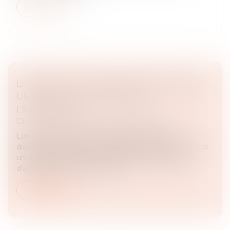
Lire la suite
DIAGNOSTIC D'ASSAINISSEMENT ERRONÉ :
UN PRÉJUDICE CERTAIN POUR
L'ACQUÉREUR
Droit immobilier
/
Droit de la construction
Lors de la vente d'un immeuble, le dossier de
diagnostic technique doit obligatoirement comporter
un document relatif au contrôle des installations
d'assainissement non collecti...
Lire la suite