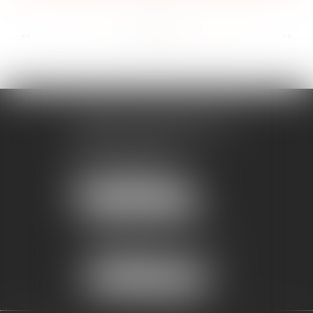
...
...
<<
<
6
7
8
9
10
11
12
>
>>
CABINET MONTPELLIER
619, rue Favre de Saint Castor
34000 MONTPELLIER
Tél :
04 67 60 18 40
Fax : 04 67 60 18 41
NOUS LOCALISER
CABINET BÉZIERS
Immeuble Le Decem
3 Boulevard Maréchal Leclerc
34500 BÉZIERS
NOUS LOCALISER