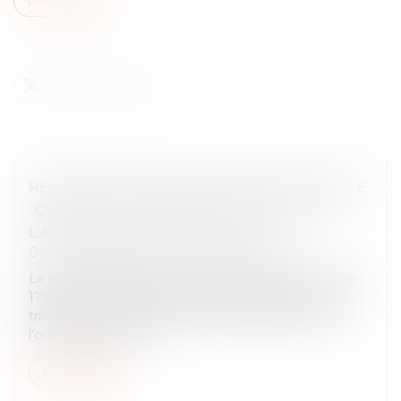
RÉCEPTION JUDICIAIRE D’UNE CHARPENTE
: QUAND LA SOLIDITÉ FAIT OBSTACLE À
L’ACCEPTATION DES TRAVAUX !
Droit immobilier
/
Droit de la construction
La réception judiciaire d’un ouvrage, prévue à l’article
1792-6 du Code civil, permet de constater la fin des
travaux même en l’absence d’accord du maître de
l’ouvrage. Cette dé...
Lire la suite