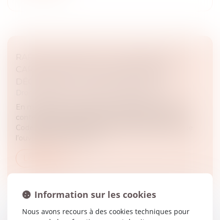
RAPPELS ESSENTIELS CONCERNANT LA
CARACTÉRISATION D’UN DOMMAGE
DÉCENNAL ET SON INDEMNISATION
Droit immobilier
/
Droit de la construction
En matière de construction, la garantie décennale
contenue dans les dispositions de l’article 1792 du
Code civil peut être mise en œuvre par le maître de
l’ouvrage en cas de dom...
Lire la suite
Information sur les cookies
Nous avons recours à des cookies techniques pour