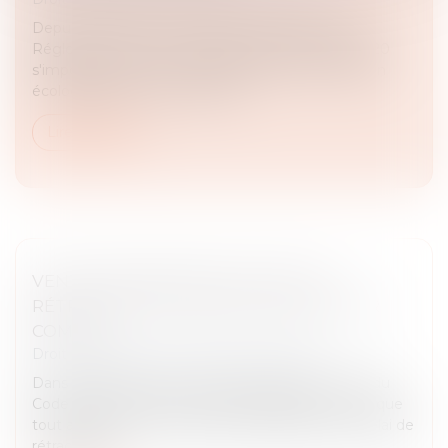
Depuis son entrée en vigueur en janvier 2022, la
Réglementation Environnementale 2020, RE 2020
s'impose comme un véritable levier de la transition
écologique dans le secteur de...
Lire la suite
VENTE IMMOBILIÈRE ET DROIT DE
RÉTRACTATION : QUAND CHAQUE JOUR
COMPTE
Droit immobilier
/
Droit de la construction
Dans le cadre d’une construction, l’article L 271-1 du
Code de la construction et de l’habitation prévoit que
tout acquéreur non professionnel dispose d’un délai de
rétractation...