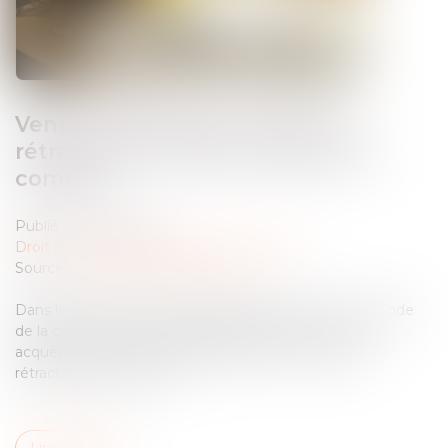
Vente immobilière et droit de
rétractation : quand chaque jour
compte
Publié le :
10/01/2025
Droit immobilier
/
Droit de la construction
Source :
www.lemag-juridique.com
Dans le cadre d’une construction, l’article L 271-1 du Code
de la construction et de l’habitation prévoit que tout
acquéreur non professionnel dispose d’un délai de
rétractation de 10 jours...
Lire la suite