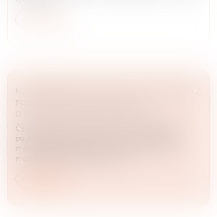
Lire la suite
MA PRIME RÉNOV : CE QUI VA CHANGER (OU
PAS) DÈS LE 1ER JANVIER 2025
Droit immobilier
/
Droit de la construction
Ce jeudi 5 décembre, le gouvernement sortant a
publié en urgence un décret et un arrêté fixant les
modalités de Ma Prime Rénov pour 2025. Si les
mesures de simplification du par...
Lire la suite