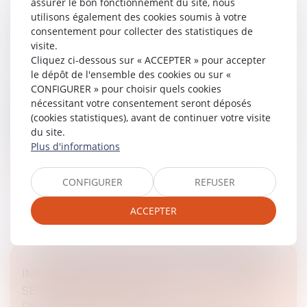
assurer le bon fonctionnement du site, nous
COMMANDEMENT VALANT SAISIE
utilisons également des cookies soumis à votre
consentement pour collecter des statistiques de
IMMOBILIÈRE ET OPPOSABILITÉ DES BAUX
visite.
À L’ADJUDICATAIRE : QUE DIT LA LOI ?
Cliquez ci-dessous sur « ACCEPTER » pour accepter
Droit des obligations et des suretés
/
Mesures
le dépôt de l'ensemble des cookies ou sur «
d'exécution
CONFIGURER » pour choisir quels cookies
Selon l’article R.321-1 du Code des procédures civiles
nécessitant votre consentement seront déposés
d’exécution, le commandement valant saisie
(cookies statistiques), avant de continuer votre visite
immobilière est un acte de disposition qui engage la
du site.
responsabilité du créancie...
Plus d'informations
Lire la suite
CONFIGURER
REFUSER
ACCEPTER
IMMOBILIER NEUF EN 2025 : UN NOUVEAU
SEUIL POUR LA RE 2020
Droit immobilier
/
Droit de la construction