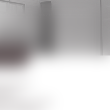
ORTER UNE ENCHÈRE
SERVICES EN LIGNE
CONTACT
formance
ires
E évolue au 1er