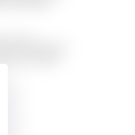
ites surfaces
 de performance
olutions pour les logements
5 mars 2024 a modifié les
liquant à ces logements...