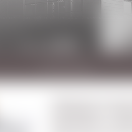
OMPÉTENCE
ACTUALITÉS
HONORAIRES
ANNONCES IMMO
P
ACTUALITÉS
Diagnostic de per
énergétique -Passo
thermiques : le DP