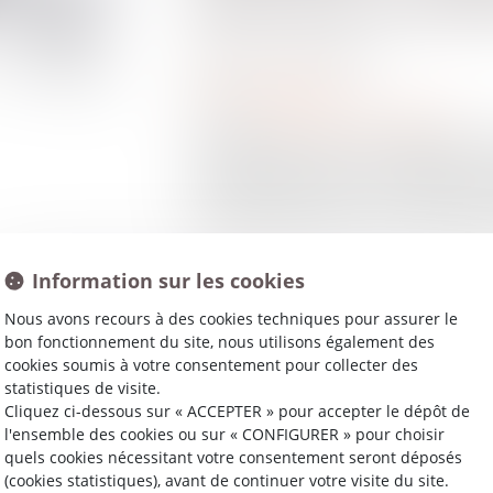
juillet pour les pet
Publié le :
17/07/2024
Droit immobilier
Source :
www.service-public.fr
Le mode de calcul du diagnostic
énergétique (DPE) connaît des év
de moins de 40 m2. Un arrêté du 2
seuils des étiquettes du DPE s'app
Information sur les cookies
Lire la suite
Nous avons recours à des cookies techniques pour assurer le
bon fonctionnement du site, nous utilisons également des
cookies soumis à votre consentement pour collecter des
statistiques de visite.
Cliquez ci-dessous sur « ACCEPTER » pour accepter le dépôt de
l'ensemble des cookies ou sur « CONFIGURER » pour choisir
quels cookies nécessitant votre consentement seront déposés
(cookies statistiques), avant de continuer votre visite du site.