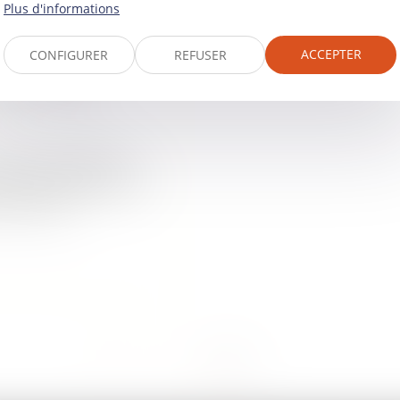
Plus d'informations
ACCEPTER
CONFIGURER
REFUSER
GÉTIQUE -
LUE AU 1ER
mance énergétique
ments de moins de 40
euils des...
<<
<
1
2
3
>
>>