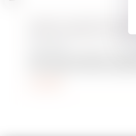
DIAGNOSTIC DE PERFORMANCE ÉNER
PASSOIRES THERMIQUES : LE DPE ÉVO
JUILLET POUR LES PETITES SURFACES
Droit immobilier
Le mode de calcul du diagnostic de perfor
(DPE) connaît des évolutions pour les loge
m2. Un arrêté du 25 mars 2024 a modifié les s
Lire la suite