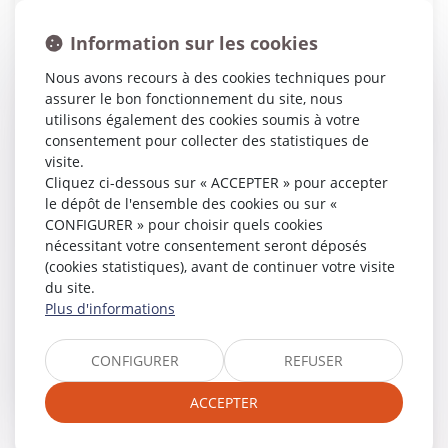
Surface :
Information sur les cookies
Nous avons recours à des cookies techniques pour
Date de la vente :
assurer le bon fonctionnement du site, nous
utilisons également des cookies soumis à votre
consentement pour collecter des statistiques de
Lieu de vente :
visite.
Cliquez ci-dessous sur « ACCEPTER » pour accepter
le dépôt de l'ensemble des cookies ou sur «
CONFIGURER » pour choisir quels cookies
Statut de la vente :
nécessitant votre consentement seront déposés
(cookies statistiques), avant de continuer votre visite
du site.
Trier par :
Plus d'informations
CONFIGURER
REFUSER
Types d'annonces :
ACCEPTER