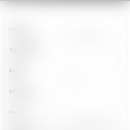
Localité :
Type de bien :
Budget :
Référence :
Pièces :