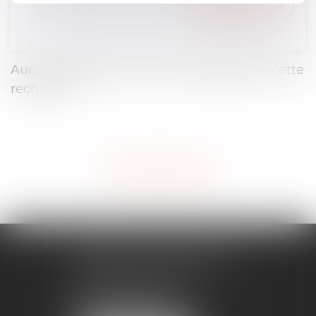
Rechercher
Aucune annonce ou aucun résultat pour cette
recherche.
<<
<
>
>>
Toutes les annonces
CABINET MONTPELLIER
619, rue Favre de Saint Castor
34000 MONTPELLIER
Tél :
04 67 60 18 40
Fax : 04 67 60 18 41