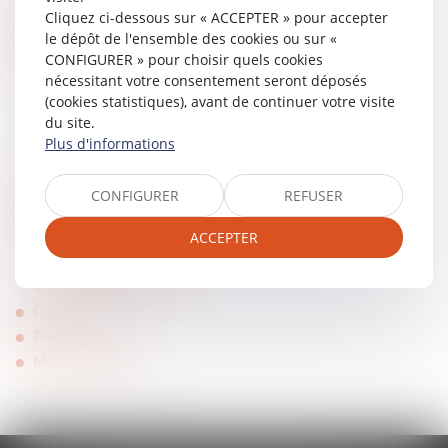
Actualités
Cliquez ci-dessous sur « ACCEPTER » pour accepter
Honoraires
le dépôt de l'ensemble des cookies ou sur «
CONFIGURER » pour choisir quels cookies
Services
nécessitant votre consentement seront déposés
RDV en ligne
(cookies statistiques), avant de continuer votre visite
RDV en ligne avec Maître CALAUDI
du site.
RDV en ligne avec Maître BEAUREGARD
Plus d'informations
Paiement en ligne
Annonces immo
CONFIGURER
REFUSER
Porter une enchère
ACCEPTER
Services en ligne
Consultation en ligne
Paiement en ligne
Contact
Plan du site
Mentions légales