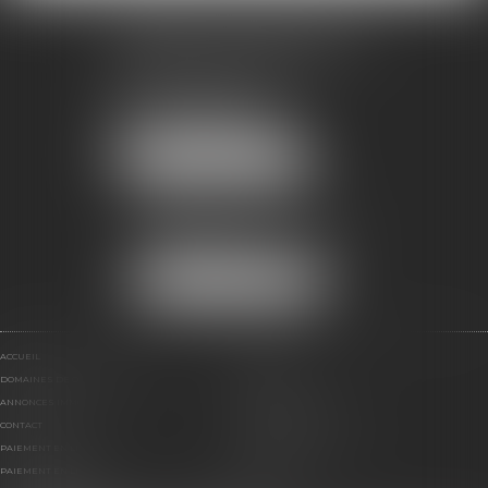
CABINET MONTPELLIER
619, rue Favre de Saint Castor
34000 MONTPELLIER
Tél :
04 67 60 18 40
Fax : 04 67 60 18 41
NOUS LOCALISER
CABINET BÉZIERS
Immeuble Le Decem
3 Boulevard Maréchal Leclerc
34500 BÉZIERS
NOUS LOCALISER
ACCUEIL
EQUIPE
DOMAINES DE COMPÉTENCE
HONORAIRES
ANNONCES IMMO
PORTER UNE ENCHÈRE
CONTACT
RDV EN LIGNE
PAIEMENT EN LIGNE
CONSULTATION EN LIGNE
PAIEMENT EN LIGNE
PLAN DU SITE