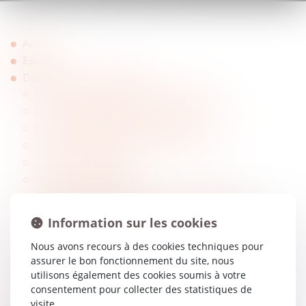
Accueil
Equipe
Domaines de compétence
Droit de la famille et des successions
Droit de l'immobilier et de la construction
Droit des procédures collectives
Droit des procédures civiles d'exécution
Droit des assurances
Ventes immobilières
Droit commercial, des sociétés et des affaires
Droit bancaire et du crédit
Information sur les cookies
Droit de la responsabilité et réparation du préjudice
corporel
Nous avons recours à des cookies techniques pour
assurer le bon fonctionnement du site, nous
Droit pénal des victimes
utilisons également des cookies soumis à votre
Droit locatif et expulsion
consentement pour collecter des statistiques de
Droit des contrats
visite.