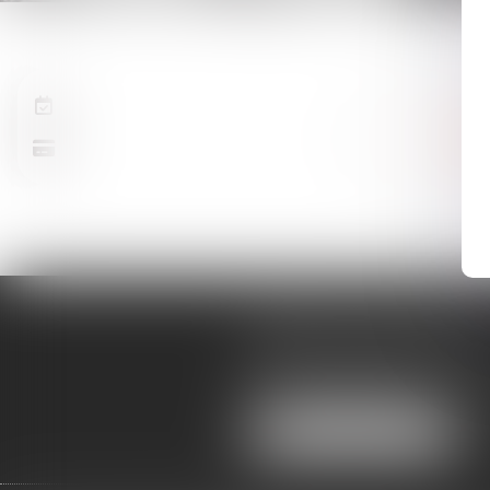
CONSU
CABINET MONTPELLI
619, rue Favre de Saint Cast
34000 MONTPELLIER
Tél :
04 67 60 18 40
Fax : 
NOUS LOCALISER