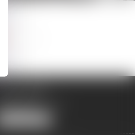
IGNE
ABINET BÉZIERS
mmeuble Le Decem
Boulevard Maréchal Leclerc
4500 BÉZIERS
NOUS LOCALISER